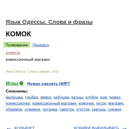
Язык Одессы. Слова и фразы
КОМОК
Толкование
Перевод
КОМОК
комиссионный магазин.
Язык Одессы. Слова и фразы
.
2013
.
Игры ⚽
Нужно сделать НИР?
Синонимы
:
валюшка
,
глыбка
,
жевок
,
кабушка
,
катыш
,
клубок
,
ком
,
комис
,
комиссионка
,
комиссионный магазин
,
комочек
,
кусок
,
магазин
,
обжимок
,
отжимок
,
погадка
,
сверток
,
сгусток
,
скатыш
,
снежок
КОЛЫШЕТ
КОНИКИ ВЫКИДЫВАТЬ