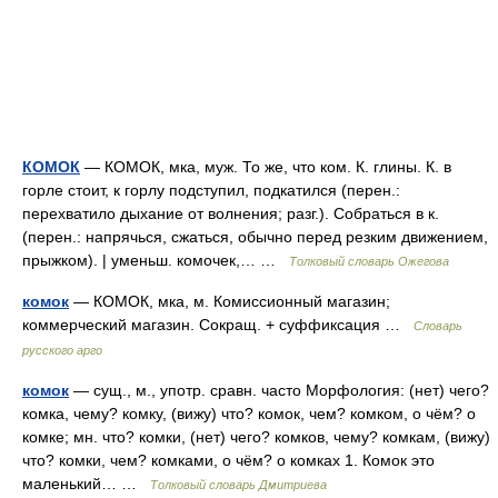
КОМОК
— КОМОК, мка, муж. То же, что ком. К. глины. К. в
горле стоит, к горлу подступил, подкатился (перен.:
перехватило дыхание от волнения; разг.). Собраться в к.
(перен.: напрячься, сжаться, обычно перед резким движением,
прыжком). | уменьш. комочек,… …
Толковый словарь Ожегова
комок
— КОМОК, мка, м. Комиссионный магазин;
коммерческий магазин. Сокращ. + суффиксация …
Словарь
русского арго
комок
— сущ., м., употр. сравн. часто Морфология: (нет) чего?
комка, чему? комку, (вижу) что? комок, чем? комком, о чём? о
комке; мн. что? комки, (нет) чего? комков, чему? комкам, (вижу)
что? комки, чем? комками, о чём? о комках 1. Комок это
маленький… …
Толковый словарь Дмитриева