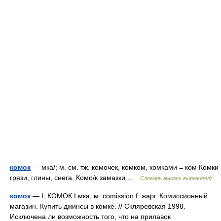
комок
— мка/; м. см. тж. комочек, комком, комками = ком Комки
грязи, глины, снега. Комо/к замазки …
Словарь многих выражений
комок
— I. КОМОК I мка, м. comission f. жарг. Комиссионный
магазин. Купить джинсы в комке. // Скляревская 1998.
Исключена ли возможность того, что на прилавок