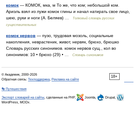
комок
— КОМОК, мка, м То же, что ком; небольшой ком.
Ариэль взял из лужи комок глины и начал натирать свое лицо,
шею, руки и ноги (А. Беляев) …
Толковый словарь русских
существительных
комок нервов
— пузо, трудовая мозоль, социальные
накопления, неврастеник, живот, нервяк, брюхо, брюшко
Словарь русских синонимов. комок нервов сущ., кол во
синонимов: 10 • брюхо (29) • …
Словарь синонимов
© Академик, 2000-2026
18+
Обратная связь:
Техподдержка
,
Реклама на сайте
👣 Путешествия
Экспорт словарей на сайты
, сделанные на PHP,
Joomla,
Drupal,
WordPress, MODx.